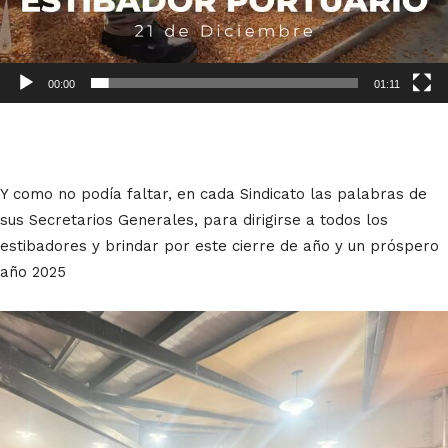
v
í
d
e
00:00
01:11
o
Y como no podía faltar, en cada Sindicato las palabras de
sus Secretarios Generales, para dirigirse a todos los
estibadores y brindar por este cierre de año y un próspero
año 2025