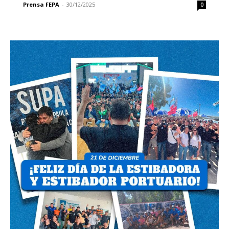
Prensa FEPA
-
30/12/2025
0